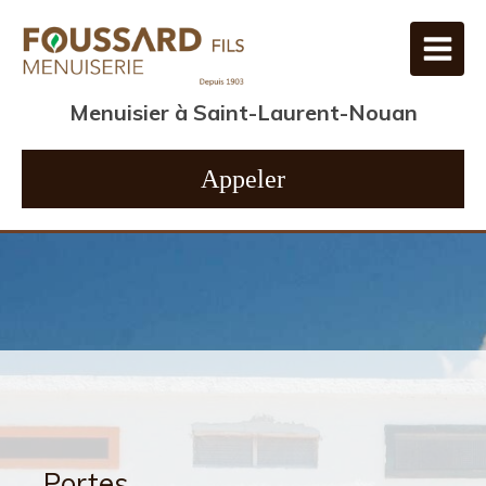
Menuisier à Saint-Laurent-Nouan
Appeler
Menuiserie
Fenêtres
Portes
Volets et stores