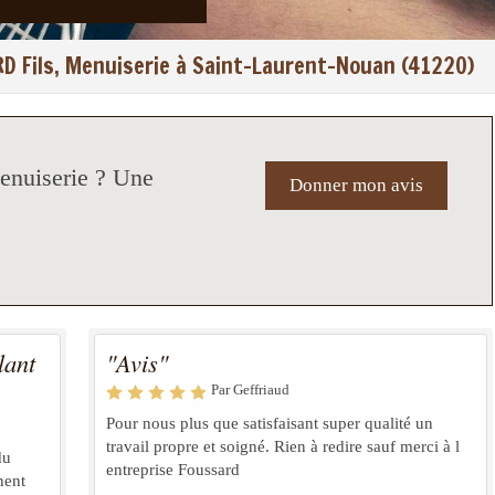
D Fils, Menuiserie à Saint-Laurent-Nouan (41220)
menuiserie ? Une
Donner mon avis
lant
"Avis"
Par Geffriaud
Pour nous plus que satisfaisant super qualité un
travail propre et soigné. Rien à redire sauf merci à l
du
entreprise Foussard
nent