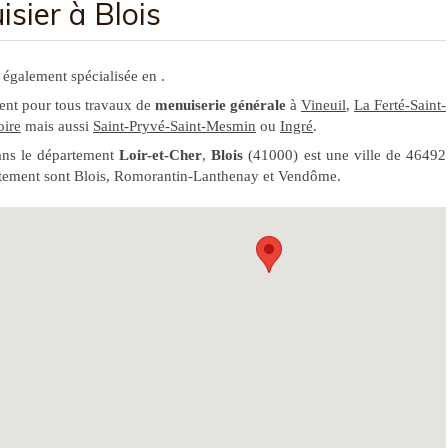
sier à Blois
 également spécialisée en .
ment pour tous travaux de
menuiserie générale
à
Vineuil
,
La Ferté-Saint-
ire
mais aussi
Saint-Pryvé-Saint-Mesmin
ou
Ingré
.
ans le département
Loir-et-Cher
,
Blois
(41000) est une ville de 46492
partement sont Blois, Romorantin-Lanthenay et Vendôme.