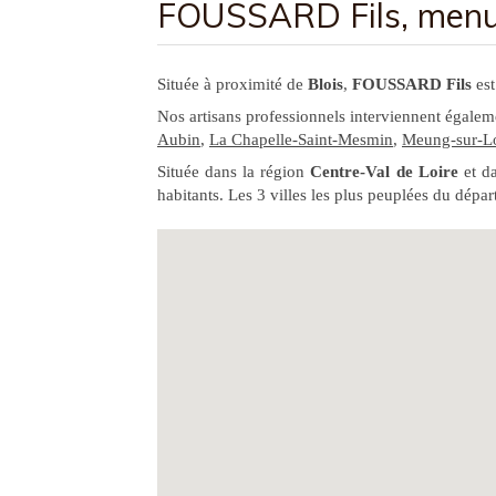
FOUSSARD Fils, menui
Située à proximité de
Blois
,
FOUSSARD Fils
est
Nos artisans professionnels interviennent égale
Aubin
,
La Chapelle-Saint-Mesmin
,
Meung-sur-Lo
Située dans la région
Centre-Val de Loire
et d
habitants. Les 3 villes les plus peuplées du dé