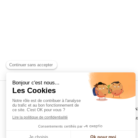
FOUSSARD Fils
© FOUSSARD Fils -
Menuiserie Saint-Laurent-
FOUSSARD Fils est une entreprise
RGE Qualibat
Disponible de Blois à Orléans