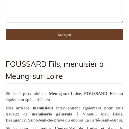
Envoyer
FOUSSARD Fils, menuisier à
Meung-sur-Loire
Située à proximité de
Meung-sur-Loire
,
FOUSSARD Fils
est
également spécialisée en .
Nos artisans
menuisiers
interviennent également pour tous
travaux de
menuiserie générale
à
Vineuil
,
Mer
,
Blois
,
Beaugency
,
Saint-Jean-de-Braye
ou encore
La Ferté-Saint-Aubin
.
Située dans la région
Centre-Val de Loire
et dans le