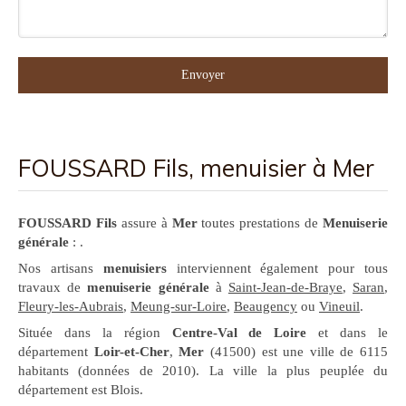
Envoyer
FOUSSARD Fils, menuisier à Mer
FOUSSARD Fils
assure à
Mer
toutes prestations de
Menuiserie
générale
: .
Nos artisans
menuisiers
interviennent également pour tous
travaux de
menuiserie générale
à
Saint-Jean-de-Braye
,
Saran
,
Fleury-les-Aubrais
,
Meung-sur-Loire
,
Beaugency
ou
Vineuil
.
Située dans la région
Centre-Val de Loire
et dans le
département
Loir-et-Cher
,
Mer
(41500) est une ville de 6115
habitants (données de 2010). La ville la plus peuplée du
département est Blois.